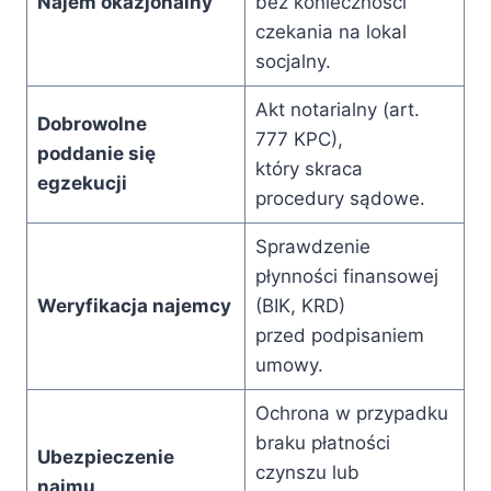
Najem okazjonalny
bez konieczności
czekania na lokal
socjalny.
Akt notarialny (art.
Dobrowolne
777 KPC),
poddanie się
który skraca
egzekucji
procedury sądowe.
Sprawdzenie
płynności finansowej
Weryfikacja najemcy
(BIK, KRD)
przed podpisaniem
umowy.
Ochrona w przypadku
braku płatności
Ubezpieczenie
czynszu lub
najmu