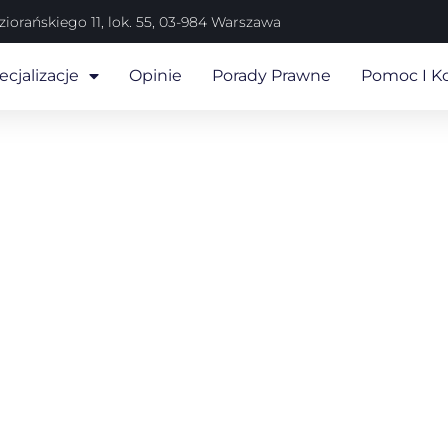
iorańskiego 11, lok. 55, 03-984 Warszawa
cjalizacje
Opinie
Porady Prawne
Pomoc I K