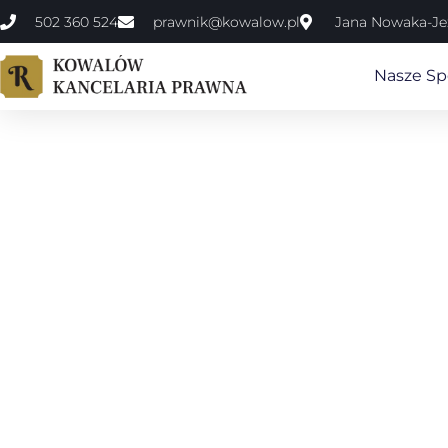
502 360 524
prawnik@kowalow.pl
Jana Nowaka-Jez
Nasze Spe