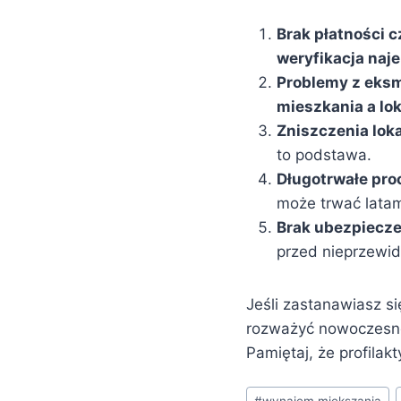
Brak płatności 
weryfikacja naj
Problemy z eksm
mieszkania a lo
Zniszczenia loka
to podstawa.
Długotrwałe pro
może trwać latam
Brak ubezpiecze
przed nieprzewid
Jeśli zastanawiasz si
rozważyć nowoczesne
Pamiętaj, że profilak