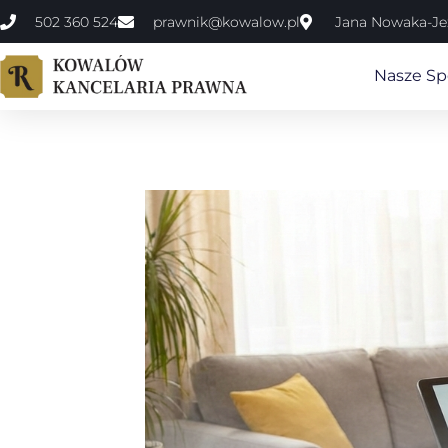
502 360 524
prawnik@kowalow.pl
Jana Nowaka-Jez
Nasze Spe