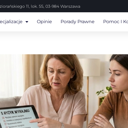
iorańskiego 11, lok. 55, 03-984 Warszawa
cjalizacje
Opinie
Porady Prawne
Pomoc I K