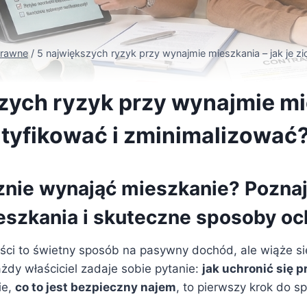
prawne
/
5 największych ryzyk przy wynajmie mieszkania – jak je z
zych ryzyk przy wynajmie mi
entyfikować i zminimalizować
znie wynająć mieszkanie? Poznaj
szkania i skuteczne sposoby oc
i to świetny sposób na pasywny dochód, ale wiąże si
żdy właściciel zadaje sobie pytanie:
jak uchronić się 
ie,
co to jest bezpieczny najem
, to pierwszy krok do s