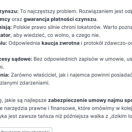
czynszu:
To najczęstszy problem. Rozwiązaniem jest o
emcy
oraz
gwarancja płatności czynszu
.
isją:
Polskie prawo silnie chroni lokatorów. Warto poz
kator
, aby wiedzieć, co wolno, a czego nie.
lu:
Odpowiednia
kaucja zwrotna
i protokół zdawczo-o
cesy sądowe:
Bez odpowiednich zapisów w umowie, usu
i.
nia:
Zarówno właściciel, jak i najemca powinni posiadać
zianymi zdarzeniami.
ę, jakie są najlepsze
zabezpieczenie umowy najmu sp
 narzędzia prawne i finansowe, które omówimy w kolej
tyka jest zawsze tańsza niż późniejsza walka z „dzikim l