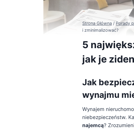
Strona Główna
/
Porady 
i zminimalizować?
5 najwięks
jak je zid
Jak bezpiec
wynajmu mie
Wynajem nieruchomośc
niebezpieczeństw. Ka
najemcą
? Zrozumien