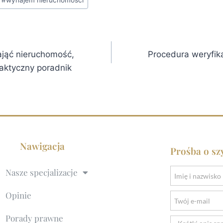
#
wynajem nieruchomości
ająć nieruchomość,
Procedura weryfika
aktyczny poradnik
Nawigacja
Prośba o sz
Nasze specjalizacje
Opinie
Porady prawne