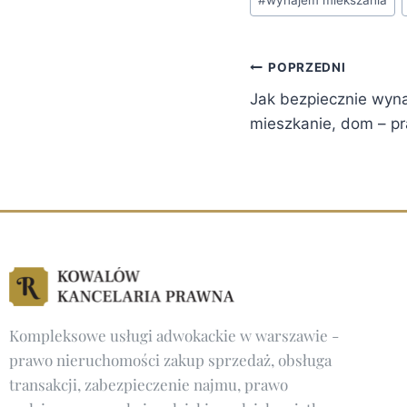
#
wynajem miekszania
POPRZEDNI
Jak bezpiecznie wyn
mieszkanie, dom – pr
Kompleksowe
usługi adwokackie w warszawie
-
prawo nieruchomości zakup sprzedaż, obsługa
transakcji, zabezpieczenie najmu, prawo