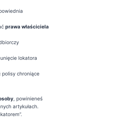
dpowiednia
nać
prawa właściciela
dbiorczy
nięcie lokatora
 polisy chroniące
osoby
, powinieneś
nych artykułach.
okatorem”.